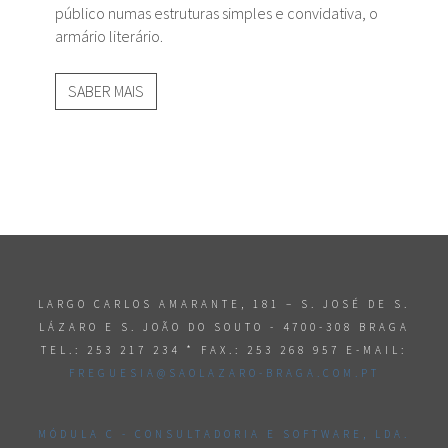
público numas estruturas simples e convidativa, o
armário literário.
SABER MAIS
LARGO CARLOS AMARANTE, 181 – S. JOSÉ DE S.
LÁZARO E S. JOÃO DO SOUTO - 4700-308 BRAGA
TEL.: 253 217 234 * FAX.: 253 268 957 E-MAIL:
FREGUESIA@SAOLAZARO-BRAGA.COM.PT
MÓDULA C - CONSULTADORIA E SOFTWARE, LDA.